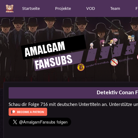
Startseite
Projekte
VOD
Team
F
Detektiv Conan F
Schau dir Folge 716 mit deutschen Untertiteln an. Unterstütze un