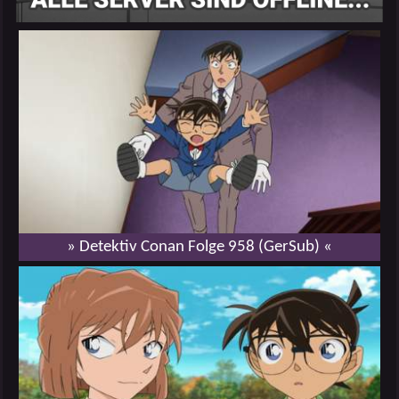
» Detektiv Conan Folge 958 (GerSub) «