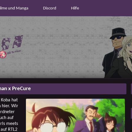
ilme und Manga
Discord
Hilfe
nan x PreCure
, Koba hat
 hier. Wir
erdneter
uch auf
irls meets
 auf RTL2