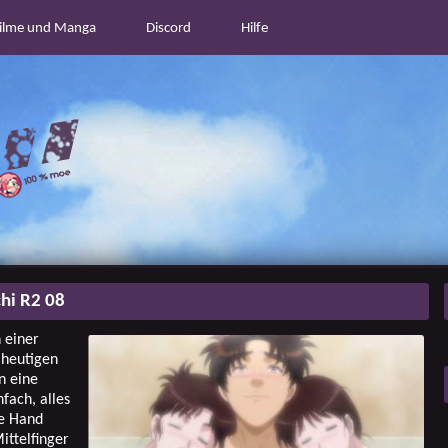
ilme und Manga
Discord
Hilfe
chi R2 08
 einer
 heutigen
n eine
fach, alles
re Hand
ittelfinger