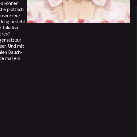
en können
che plötzlich
Rosenkreuz
ndung besteht
d Takatou
eres?
gensatz zur
sser. Und mit
hlen Bauch-
de mal ein