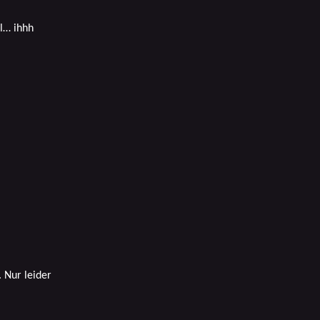
l… ihhh
. Nur leider