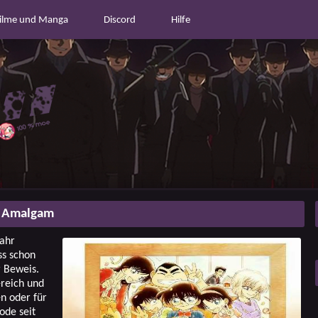
ilme und Manga
Discord
Hilfe
e Amalgam
Jahr
ss schon
r Beweis.
ereich und
en oder für
ode seit