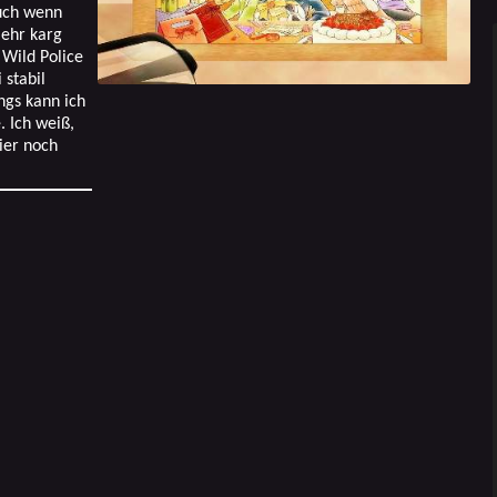
uch wenn
 ehr karg
Wild Police
 stabil
ngs kann ich
. Ich weiß,
ier noch