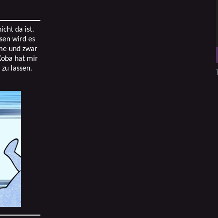
cht da ist.
sen wird es
ime und zwar
Koba hat mir
zu lassen.