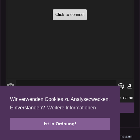
Wir verwenden Cookies zu Analysezwecken.
Folge uns auf
Einverstanden?
Weitere Informationen
Tweets by AmalgamFansubs
Ist in Ordnung!
Amalgam V5.0.210708 - Dynamite -
Datenschutz
- © 2008 - 2026
Amalgam