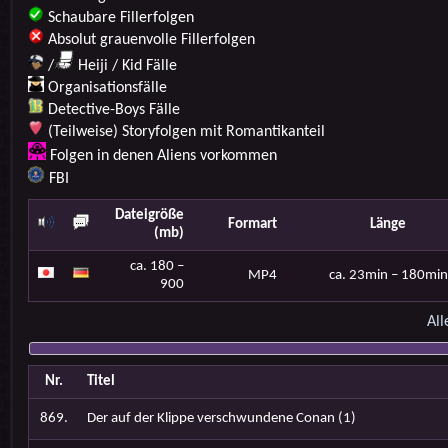
Schaubare Fillerfolgen
Absolut grauenvolle Fillerfolgen
/
Heiji / Kid Fälle
Organisationsfälle
Detective-Boys Fälle
(Teilweise) Storyfolgen mit Romantikanteil
Folgen in denen Aliens vorkommen
FBI
Dateigröße
Formart
Länge
(mb)
ca. 180 –
MP4
ca. 23min – 180min
900
All
Nr.
Titel
869.
Der auf der Klippe verschwundene Conan (1)