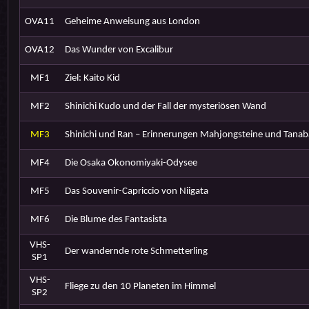
OVA11
Geheime Anweisung aus London
OVA12
Das Wunder von Excalibur
MF1
Ziel: Kaito Kid
MF2
Shinichi Kudo und der Fall der mysteriösen Wand
MF3
Shinichi und Ran – Erinnerungen Mahjongsteine und Tanab
MF4
Die Osaka Okonomiyaki-Odysee
MF5
Das Souvenir-Capriccio von Niigata
MF6
Die Blume des Fantasista
VHS-
Der wandernde rote Schmetterling
SP1
VHS-
Fliege zu den 10 Planeten im Himmel
SP2