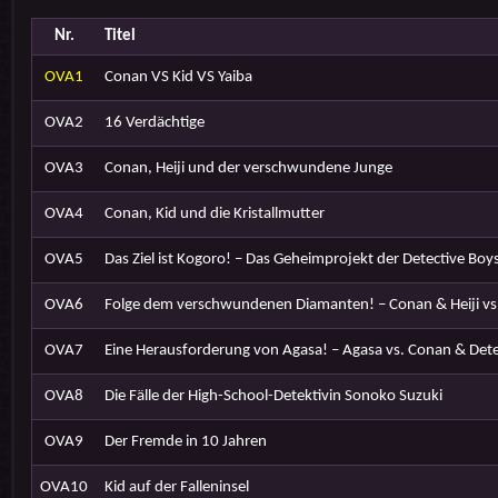
Nr.
Titel
OVA1
Conan VS Kid VS Yaiba
OVA2
16 Verdächtige
OVA3
Conan, Heiji und der verschwundene Junge
OVA4
Conan, Kid und die Kristallmutter
OVA5
Das Ziel ist Kogoro! – Das Geheimprojekt der Detective Boy
OVA6
Folge dem verschwundenen Diamanten! – Conan & Heiji vs.
OVA7
Eine Herausforderung von Agasa! – Agasa vs. Conan & Dete
OVA8
Die Fälle der High-School-Detektivin Sonoko Suzuki
OVA9
Der Fremde in 10 Jahren
OVA10
Kid auf der Falleninsel