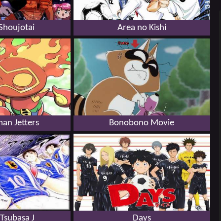
Shoujotai
Area no Kishi
n Jetters
Bonobono Movie
 Tsubasa J
Days