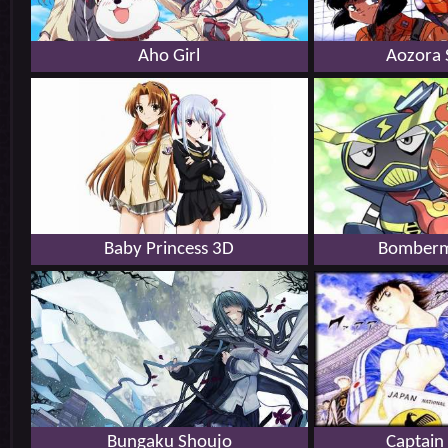
Aho Girl
Aozora 
Baby Princess 3D
Bomberma
Bungaku Shoujo
Captain