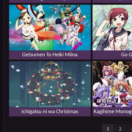
Getsumen To Heiki Miina
Go G
Ichigatsu ni wa Christmas
1
2