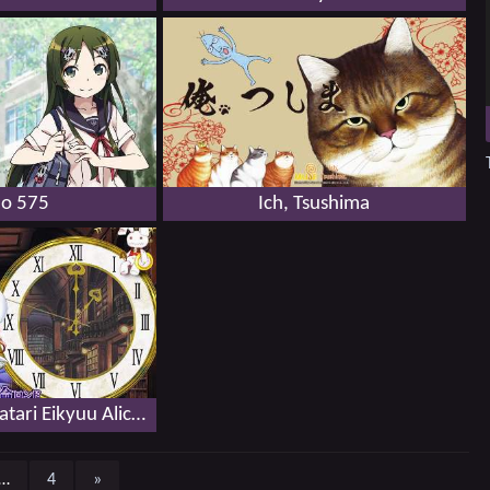
o 575
Ich, Tsushima
Kagihime Monogatari Eikyuu Alice Rondo
…
4
»