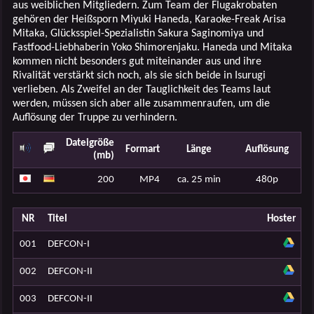
aus weiblichen Mitgliedern. Zum Team der Flugakrobaten
gehören der Heißsporn Miyuki Haneda, Karaoke-Freak Arisa
Mitaka, Glücksspiel-Spezialistin Sakura Saginomiya und
Fastfood-Liebhaberin Yoko Shimorenjaku. Haneda und Mitaka
kommen nicht besonders gut miteinander aus und ihre
Rivalität verstärkt sich noch, als sie sich beide in Isurugi
verlieben. Als Zweifel an der Tauglichkeit des Teams laut
werden, müssen sich aber alle zusammenraufen, um die
Auflösung der Truppe zu verhindern.
Dateigröße
Formart
Länge
Auflösung
(mb)
200
MP4
ca. 25 min
480p
NR
Titel
Hoster
001
DEFCON-I
002
DEFCON-II
003
DEFCON-II