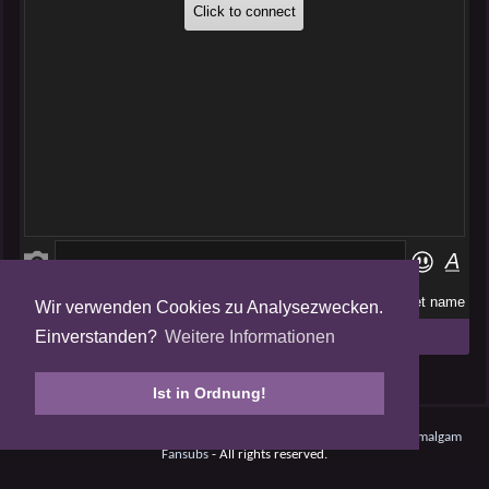
Wir verwenden Cookies zu Analysezwecken.
Folge uns auf
Einverstanden?
Weitere Informationen
Tweets by AmalgamFansubs
Ist in Ordnung!
Amalgam V5.0.210708 - Dynamite -
Datenschutz
- © 2008 - 2026
Amalgam
Fansubs
- All rights reserved.