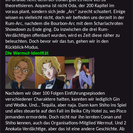
theoretisieren. Aoyama ist nicht Oda, der 200 Kapitel im
voraus plant, sondern sich jede „Arc“ zurecht schustert. Einige
wissen es vielleicht nicht, doch wir befinden uns derzeit in der
Rum-Arc, nachdem die Bourbon-Arc mit dem Scharlachroten
Showdown zu Ende ging. Da inzwischen die drei Rum-
Verdächtigen offenbart wurden, wird es Zeit diese näher zu
beleuchten. Doch bevor wir das tun, gehen wir in den
Rückblick-Modus.
Die Wermut-Identität
Nachdem wir über 100 Folgen Einführungsepisoden
verschiedener Charaktere hatten, kannten wir lediglich Gin
und Wodka. Und… Tequila, aber naja. Dann kam Shiho ins Spiel
und alles steuerte auf den Fall im Beika City Hotel zu, wo Pisco
jemanden ermordete. Doch nicht nur ihn lernten Conan und
Shiho kennen, auch das Organisations-Mitglied Wermut. Und 2
Anokata-Verdächtige, aber das ist eine andere Geschichte. Ab