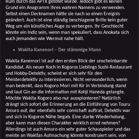
Rum durch das APTX getötet wurde. Jedoch gibt es keinen
Grund ein Anagramm ihres wahren Namens zu verwenden.
Selbst einen Decknamen hätte sie nach so einen Ereignis
geändert. Auch ist eine ständig beschlagene Brille kein guter
Weg um ein künstliches Auge zu verbergen. Ihr Geschlecht
könnte ein Indiz sein, wenn man spekuliert, dass Anokata sich
auch jemanden wie Wermut nahe hält.
Wakita Kanenori – Der stämmige Mann
Wakita Kanemori ist auf den ersten Blick der unscheinbarste
Kandidat. Als neuer Koch in Kogoros Lieblings Sushi-Restaurant
und Hobby-Detektiv, scheint er sich sehr für den
Meisterdetektiv zu interessieren. Nicht verwunderlich, wenn
man bedenkt, dass Kogoro Mori mit Kir in Verbindung stand
und laut Gin an die Information mit Kohji Haneda gelangte.
Möchte Wakita Kogoro also nur ausspionieren? Natürlich
drängt sich sofort die Erinnerung an die Einführung von Touru
Amuro auf, der ebenfalls sehr comichaft auftrat, Detektiv war
und sich in Kogoros Nähe begab. Eine starke Wiederholung,
aber kann man diesen Charakter wirklich ernst nehmen?
Allerdings ist auch Amuro ein sehr guter Schauspieler und das
meiste an Wakitas Aufmachung könnte konstruiert sein, von