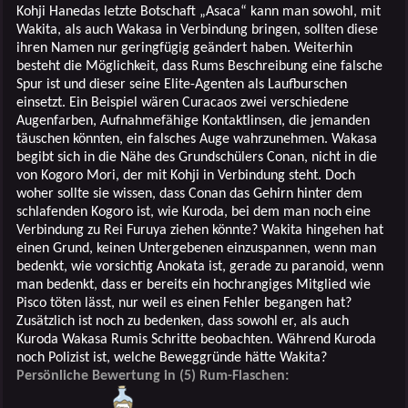
Kohji Hanedas letzte Botschaft „Asaca“ kann man sowohl, mit
Wakita, als auch Wakasa in Verbindung bringen, sollten diese
ihren Namen nur geringfügig geändert haben. Weiterhin
besteht die Möglichkeit, dass Rums Beschreibung eine falsche
Spur ist und dieser seine Elite-Agenten als Laufburschen
einsetzt. Ein Beispiel wären Curacaos zwei verschiedene
Augenfarben, Aufnahmefähige Kontaktlinsen, die jemanden
täuschen könnten, ein falsches Auge wahrzunehmen. Wakasa
begibt sich in die Nähe des Grundschülers Conan, nicht in die
von Kogoro Mori, der mit Kohji in Verbindung steht. Doch
woher sollte sie wissen, dass Conan das Gehirn hinter dem
schlafenden Kogoro ist, wie Kuroda, bei dem man noch eine
Verbindung zu Rei Furuya ziehen könnte? Wakita hingehen hat
einen Grund, keinen Untergebenen einzuspannen, wenn man
bedenkt, wie vorsichtig Anokata ist, gerade zu paranoid, wenn
man bedenkt, dass er bereits ein hochrangiges Mitglied wie
Pisco töten lässt, nur weil es einen Fehler begangen hat?
Zusätzlich ist noch zu bedenken, dass sowohl er, als auch
Kuroda Wakasa Rumis Schritte beobachten. Während Kuroda
noch Polizist ist, welche Beweggründe hätte Wakita?
Persönliche Bewertung in (5) Rum-Flaschen: