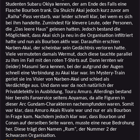
Studenten Subaru Okiya kennen, der am Ende des Falls eine
Flasche Bourbon trank. Da Shuichi Akai jedoch kurz zuvor am
„Raiha“-Pass verstarb, war leider schnell klar, bei wem es sich
bei ihm handelte. Zumindest für klevere Leute, oder Personen,
die „Das leere Haus“ gelesen hatten. Jedoch bestand die
Möglichkeit, dass Akai sich ja neu in die Organisation infiltriert
hatte und nun als Bourbon aktiv war. Daraufhin erschien
Narben-Akai, der scheinbar sein Gedächtnis verloren hatte.
Viele vermuteten damals Wermut, doch diese tauchte parallel
zu ihm im Fall mit den roten T-Shirts auf. Dann lernten wir
(leider) Masumi Sera kennen, bei der aufgrund der Augen
schnell eine Verbindung zu Akai klar war. Im Mystery-Train
geriet sie ins Visier von Narben-Akai und schied als
Verdächtige aus. Und dann war da noch natürlich der
Privatdetektiv in Ausbildung, Touru Amuro. Allerdings bestand
hier bereits Fanservice seitens Aoyamas, da alle Figuren in
dieser Arc Gundam-Charakteren nachempfunden waren. Somit
war klar, dass Amuro Akais Rivale war und nur er als Bourbon
in Frage kam. Nachdem jedoch klar war, dass Bourbon und
Conan auf derselben Seite waren, musste eine neue Bedrohung
her. Diese trägt den Namen „Rum“, der Nummer 2 der
Schwarzen Organisation.