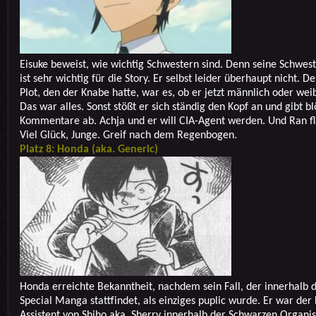
Eisuke beweist, wie wichtig Schwestern sind. Denn seine Schwes
ist sehr wichtig für die Story. Er selbst leider überhaupt nicht. De
Plot, den der Knabe hatte, war es, ob er jetzt männlich oder weib
Das war alles. Sonst stößt er sich ständig den Kopf an und gibt b
Kommentare ab. Achja und er will CIA-Agent werden. Und Ran fl
Viel Glück, Junge. Greif nach dem Regenbogen.
Platz 8: Honda (aka. Generic)
Honda erreichte Bekanntheit, nachdem sein Fall, der innerhalb 
Special Manga stattfindet, als einziges puplic wurde. Er war der
Assistent von Shiho aka. Sherry innerhalb der Schwarzen Organi