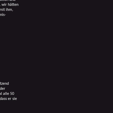
, wir hätten
mit ihm,
nis-
ätzend
 der
 alle 50
dass er sie