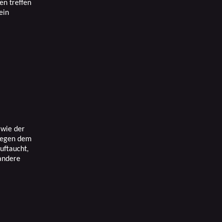
en treffen
ein
 wie der
wegen dem
uftaucht,
 andere