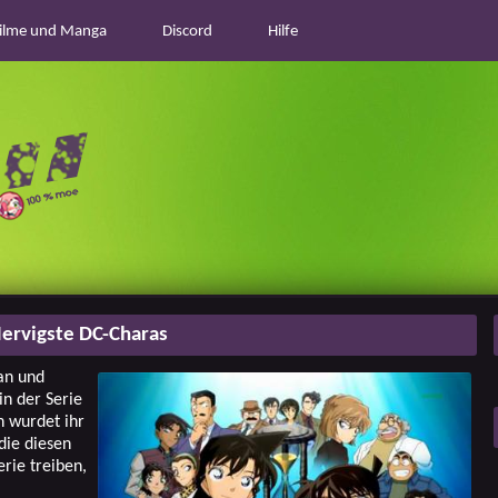
ilme und Manga
Discord
Hilfe
ervigste DC-Charas
an und
in der Serie
n wurdet ihr
die diesen
rie treiben,