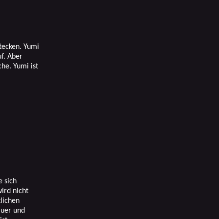
stecken. Yumi
uf. Aber
he. Yumi ist
e sich
ird nicht
tlichen
auer und