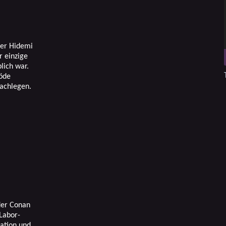
ter Hidemi
r einzige
lich war.
löde
achlegen.
der Conan
 Labor-
sation und