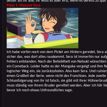
besser als ihr alle, ihr wisst es aber erst, wenn es bereits zu spät 
Platz 1: Masumi Sera
Ich habe vorhin noch von dem Pickel am Hintern geredet, Sera al
sicher das, was dort alles rauskommt. Sera ist immerhin nur auf
Fehlers entstanden. Nach der Beliebtheit von Natsuki wünschten 
ein Comeback. Leider hatte es der Mangaka vergeigt und ihm fie
logischer Weg ein, sie zurückzuholen. Also kam Sera. Und ruinie
einen Großteil der Serie, wenn nicht des Franchises. Jede zweite
Schlussfolgerung von ihr ist falsch, sie gibt mit ihrer Hühnerbrus
muss ständig von ihrem Bruder gerettet werden. Aber ich hör lie
bevor ich noch etwas Unfreundliches sage.