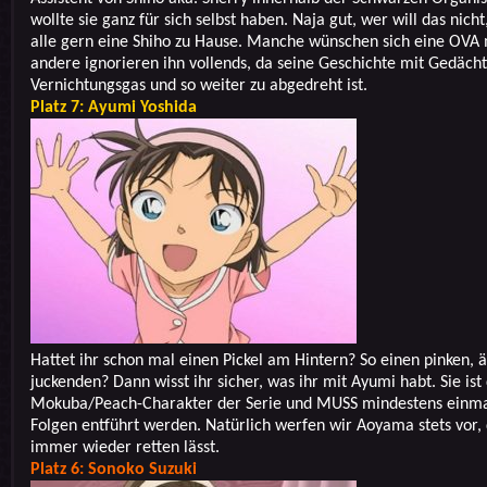
wollte sie ganz für sich selbst haben. Naja gut, wer will das nicht
alle gern eine Shiho zu Hause. Manche wünschen sich eine OVA 
andere ignorieren ihn vollends, da seine Geschichte mit Gedächt
Vernichtungsgas und so weiter zu abgedreht ist.
Platz 7: Ayumi Yoshida
Hattet ihr schon mal einen Pickel am Hintern? So einen pinken, 
juckenden? Dann wisst ihr sicher, was ihr mit Ayumi habt. Sie ist
Mokuba/Peach-Charakter der Serie und MUSS mindestens einmal
Folgen entführt werden. Natürlich werfen wir Aoyama stets vor, 
immer wieder retten lässt.
Platz 6: Sonoko Suzuki