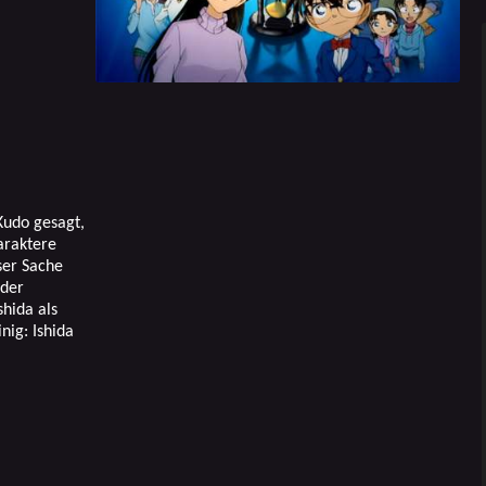
Kudo gesagt,
araktere
ser Sache
 der
hida als
nig: Ishida