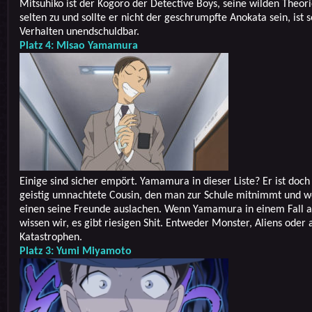
Mitsuhiko ist der Kogoro der Detective Boys, seine wilden Theori
selten zu und sollte er nicht der geschrumpfte Anokata sein, ist s
Verhalten unendschuldbar.
Platz 4: Misao Yamamura
Einige sind sicher empört. Yamamura in dieser Liste? Er ist doch
geistig umnachtete Cousin, den man zur Schule mitnimmt und 
einen seine Freunde auslachen. Wenn Yamamura in einem Fall a
wissen wir, es gibt riesigen Shit. Entweder Monster, Aliens oder
Katastrophen.
Platz 3: Yumi Miyamoto