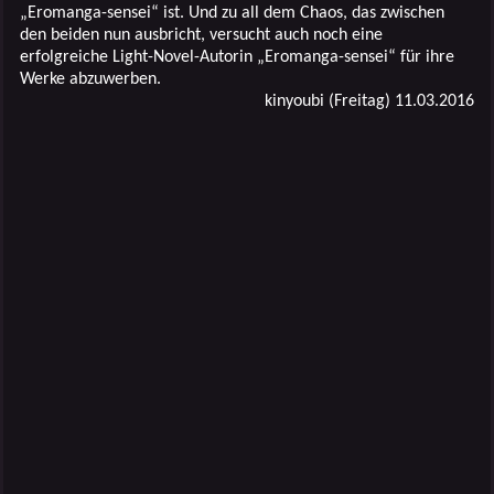
„Eromanga-sensei“ ist. Und zu all dem Chaos, das zwischen
den beiden nun ausbricht, versucht auch noch eine
erfolgreiche Light-Novel-Autorin „Eromanga-sensei“ für ihre
Werke abzuwerben.
kinyoubi (Freitag) 11.03.2016