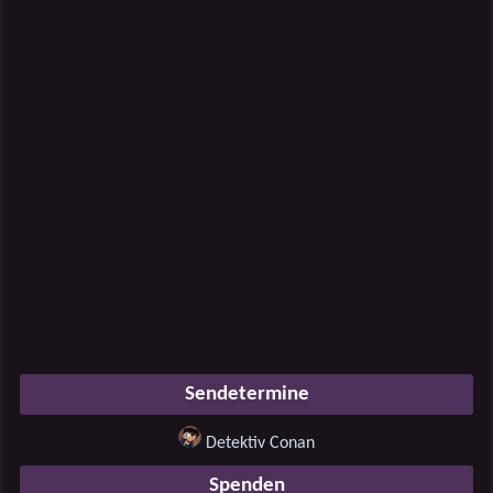
Sendetermine
Detektiv Conan
Spenden