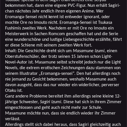
bekommen hat, dann eine eigene PVC-Figur. Nun erhält Sagiri-
chan nächstes Jahr endlich ihren eigenen Anime. Wer
Eromanga-Sensei nicht kennt ist entweder ignorant, oder
mochte Ore no Imouto nicht. Eromanga-Sensei ist Tsukasa
Fushimis zweites Werk. Nachdem er mit Ore no Imouto ein
Meisterwerk in Sachen Romcom geschaffen hat und die Serie
eine wunderschöne und lustige Liebesgeschichte erzählte, fährt
er diese Schiene mit seinem zweiten Werk fort.
Inhalt: Die Geschichte dreht sich um
Masamune Izumi
, einen
Oberstufenschüler, der trotz seinen 15 Jahren schon Light-
Novel-Autor ist. Masamune selbst schreibt jedoch nur die Light
Novels, die extrem erotischen Zeichnungen dazu stammen von
seinem Illustrator „Eromanga-sensei“. Den hat allerdings noch
nie jemand zu Gesicht bekommen, weshalb Masamune auch
davon ausgeht, dass das nur wieder ein widerlicher, perverser
Otaku ist.
Ganz andere Probleme bereitet ihm allerdings seine kleine 12-
jährige Schwester,
Sagiri Izumi
. Diese hat sich in ihrem Zimmer
eingeschlossen und geht auch nicht mehr zur Schule.
Masamune möchte nun, dass sie endlich wieder ihr Zimmer
verlässt.
Allerdings stellt sich dabei heraus, dass Sagiri gleichzeitig auch