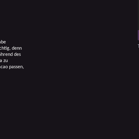
abe
chtig, denn
ährend des
a zu
acao passen,