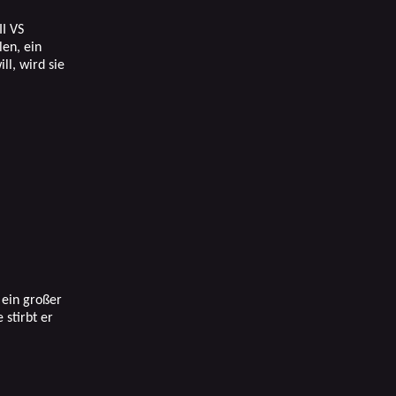
I VS
len, ein
ll, wird sie
 ein großer
 stirbt er