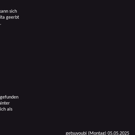
kann sich
ita geerbt
.
 gefunden
hinter
ich als
getsuyoubi (Montag) 05.05.2025