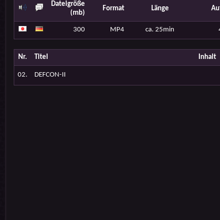
Dateigröße
Format
Länge
Au
(mb)
300
MP4
ca. 25min
Nr.
Titel
Inhalt
02.
DEFCON-II