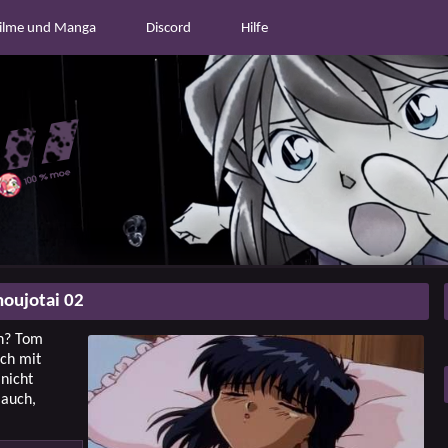
ilme und Manga
Discord
Hilfe
oujotai 02
en? Tom
ich mit
nicht
 auch,