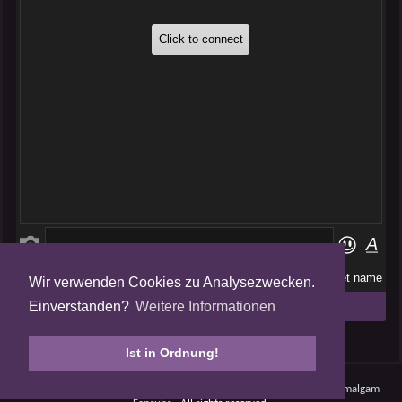
Wir verwenden Cookies zu Analysezwecken.
Folge uns auf
Einverstanden?
Weitere Informationen
Tweets by AmalgamFansubs
Ist in Ordnung!
Amalgam V5.0.210708 - Dynamite -
Datenschutz
- © 2008 - 2026
Amalgam