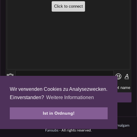
Wir verwenden Cookies zu Analysezwecken.
Folge uns auf
Einverstanden?
Weitere Informationen
Tweets by AmalgamFansubs
Ist in Ordnung!
Amalgam V5.0.210708 - Dynamite -
Datenschutz
- © 2008 - 2026
Amalgam
Fansubs
- All rights reserved.