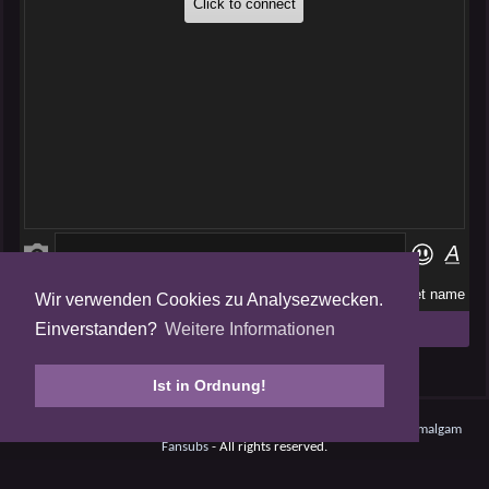
Wir verwenden Cookies zu Analysezwecken.
Folge uns auf
Einverstanden?
Weitere Informationen
Tweets by AmalgamFansubs
Ist in Ordnung!
Amalgam V5.0.210708 - Dynamite -
Datenschutz
- © 2008 - 2026
Amalgam
Fansubs
- All rights reserved.