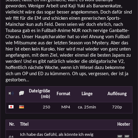
geworden. Weniger Arbeit und Kaji Yuki als Bananenkatze,
vielleicht wäre das sogar besser angekommen. Doch dafür sind
wir fitt für die EM und schicken einen generischen Sports-
Mainchar-kun aufs Feld. Denn seien wir doch ehrlich, nach
Tsubasa gab es in Fußball-Anime NUR noch nervige Ganbatte-
Charas. Unser Hauptcharakter hat so viel Ahnung vom Fußball
wie Mitsumune aus der letzten Season von Mystery. Aber das
hier ist eben kein Kuroko, hier wird mal wieder von ganz unten
angefangen, mit dem Ziel, wieder einmal die besten Japans zu
werden! Und es gibt natürlich wieder die obligatorische V2,
hoffentlich nächste Woche, wenn ich Wiesel dazu bekomme
sich um OP und ED zu kümmern. Oh ups, vergessen, der ist ja
gestorben…
Dateigröße
Format
Länge
Auflösung
(mb)
250
MP4
ca. 25min
720p
Nr.
Titel
Hoster
Ich habe das Gefühl, als könnte ich ewig
01.