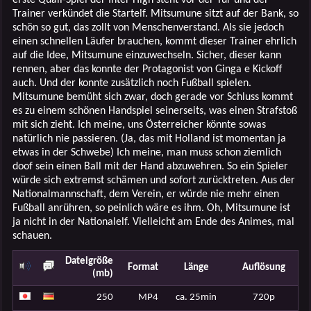
Trainer verkündet die Startelf. Mitsumune sitzt auf der Bank, so
schön so gut, das zollt von Menschenverstand. Als sie jedoch
einen schnellen Läufer brauchen, kommt dieser Trainer ehrlich
auf die Idee, Mitsumune einzuwechseln. Sicher, dieser kann
rennen, aber das konnte der Protagonist von Ginga e Kickoff
auch. Und der konnte zusätzlich noch Fußball spielen.
Mitsumune bemüht sich zwar, doch gerade vor Schluss kommt
es zu einem schönen Handspiel seinerseits, was einen Strafstoß
mit sich zieht. Ich meine, uns Österreicher könnte sowas
natürlich nie passieren. (Ja, das mit Holland ist momentan ja
etwas in der Schwebe) Ich meine, man muss schon ziemlich
doof sein einen Ball mit der Hand abzuwehren. So ein Spieler
würde sich extremst schämen und sofort zurücktreten. Aus der
Nationalmannschaft, dem Verein, er würde nie mehr einen
Fußball anrühren, so peinlich wäre es ihm. Oh, Mitsumune ist
ja nicht in der Nationalelf. Vielleicht am Ende des Animes, mal
schauen.
Dateigröße
Format
Länge
Auflösung
(mb)
250
MP4
ca. 25min
720p