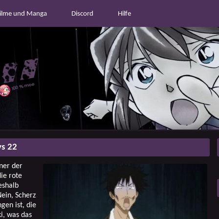
ilme und Manga
Discord
Hilfe
s 22
ner der
ie rote
eshalb
ein, Scherz
gen ist, die
i, was das