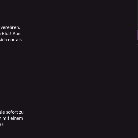
 verehren.
h Blut! Aber
ich nur als
ie sofort zu
ch mit einem
as