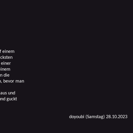
f einem
icksten
 einer
einem
n die
en, bevor man
Haus und
und guckt
doyoubi (Samstag) 28.10.2023