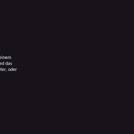
 einem
ied das
ter, oder