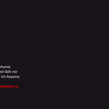
e Mumie
it fällt mir
te ich Aoyama
ysterien in