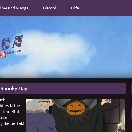
ilme und Manga
Discord
Hilfe
 Spooky Day
uch
t es keine
 kein Blut
eder
, die perfekt