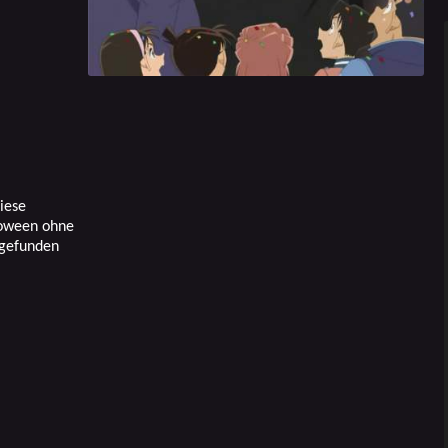
diese
loween ohne
 gefunden