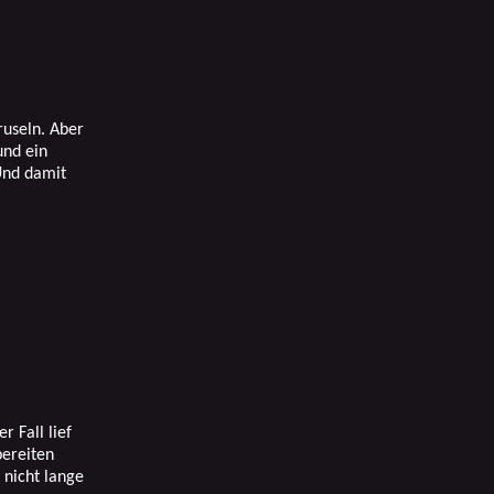
Gruseln. Aber
und ein
Und damit
 Fall lief
bereiten
 nicht lange