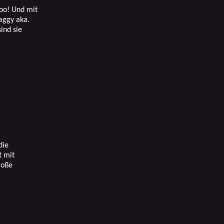
oo! Und mit
aggy aka.
ind sie
die
t mit
roße