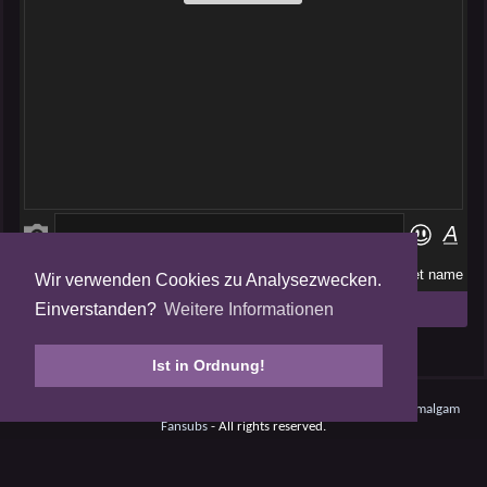
Wir verwenden Cookies zu Analysezwecken.
Folge uns auf
Einverstanden?
Weitere Informationen
Tweets by AmalgamFansubs
Ist in Ordnung!
Amalgam V5.0.210708 - Dynamite -
Datenschutz
- © 2008 - 2026
Amalgam
Fansubs
- All rights reserved.