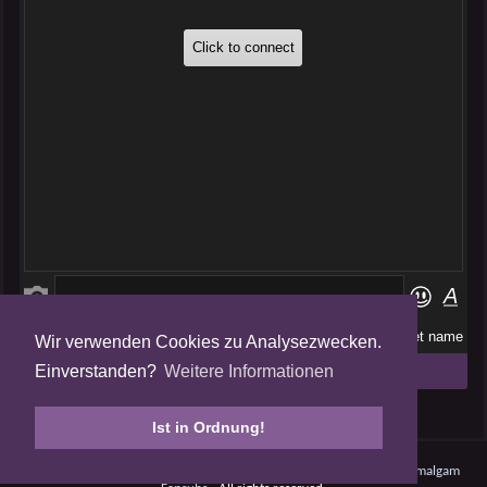
Wir verwenden Cookies zu Analysezwecken.
Folge uns auf
Einverstanden?
Weitere Informationen
Tweets by AmalgamFansubs
Ist in Ordnung!
Amalgam V5.0.210708 - Dynamite -
Datenschutz
- © 2008 - 2026
Amalgam