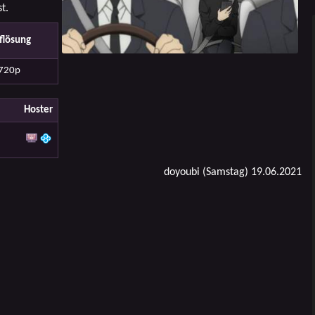
t.
flösung
720p
Hoster
doyoubi (Samstag) 19.06.2021