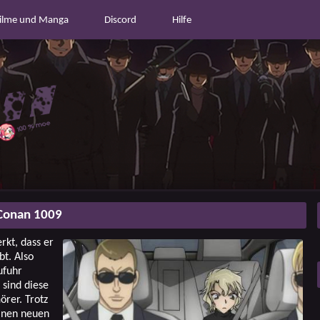
ilme und Manga
Discord
Hilfe
Conan 1009
rkt, dass er
t. Also
ufuhr
 sind diese
örer. Trotz
einen neuen