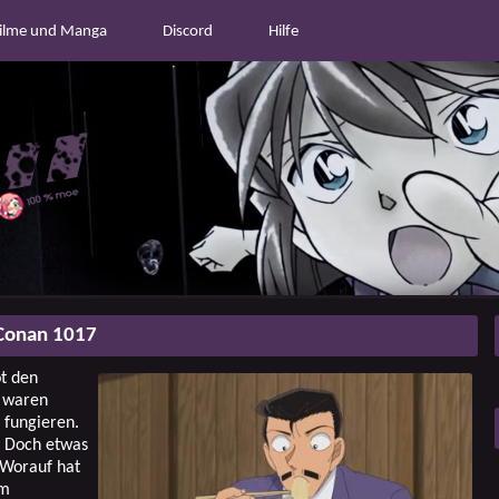
ilme und Manga
Discord
Hilfe
Conan 1017
t den
e waren
 fungieren.
. Doch etwas
 Worauf hat
em