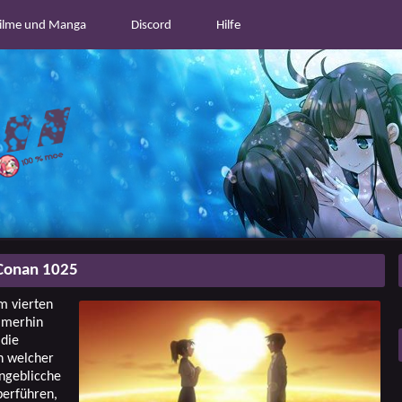
ilme und Manga
Discord
Hilfe
Conan 1025
m vierten
mmerhin
 die
h welcher
angeblicche
berführen,