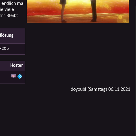
 endlich mal
ie viele
r? Bleibt
flösung
720p
Hoster
doyoubi (Samstag) 06.11.2021