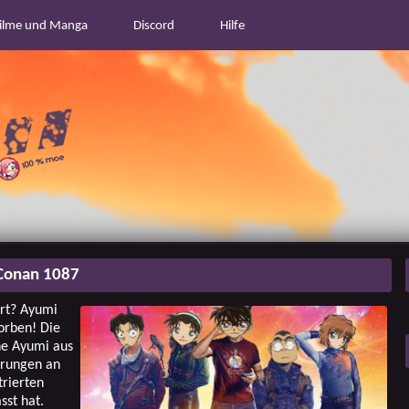
ilme und Manga
Discord
Hilfe
Conan 1087
ert? Ayumi
orben! Die
ne Ayumi aus
nerungen an
trierten
sst hat.