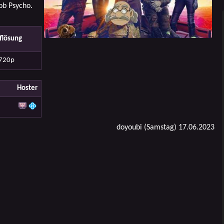
b Psycho.
flösung
720p
Hoster
doyoubi (Samstag) 17.06.2023