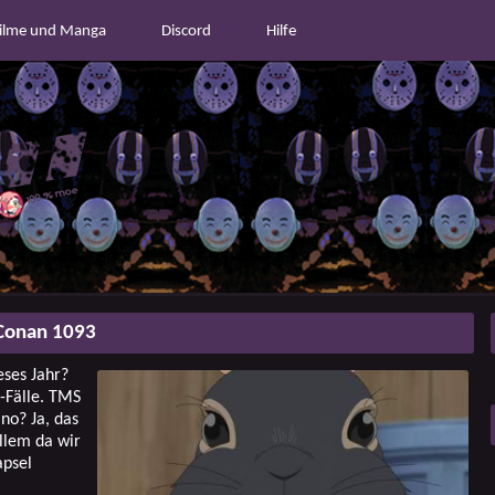
ilme und Manga
Discord
Hilfe
Conan 1093
eses Jahr?
-Fälle. TMS
no? Ja, das
allem da wir
apsel