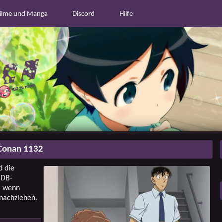
ilme und Manga
Discord
Hilfe
Conan 1132
d die
 DB-
y, wenn
 nachziehen.