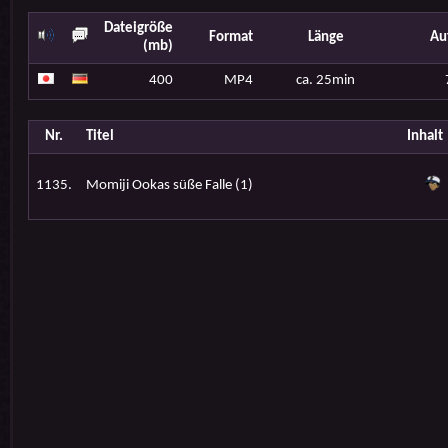
Dateigröße
Format
Länge
Au
(mb)
400
MP4
ca. 25min
Nr.
Titel
Inhalt
1135.
Momiji Ookas süße Falle (1)