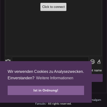
Wir verwenden Cookies zu Analysezwecken.
Folge uns auf
Einverstanden?
Weitere Informationen
Tweets by AmalgamFansubs
Ist in Ordnung!
Amalgam V5.0.210708 - Dynamite -
Datenschutz
- © 2008 - 2026
Amalgam
Fansubs
- All rights reserved.