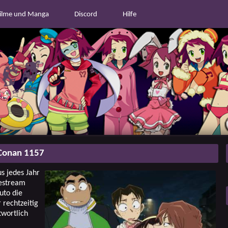
ilme und Manga
Discord
Hilfe
Conan 1157
s jedes Jahr
estream
uto die
 rechtzeitig
twortlich