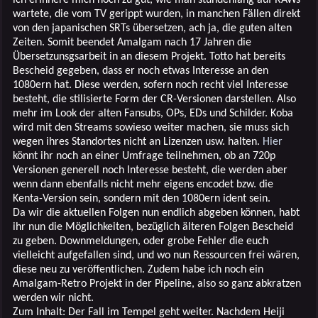
wartete, die vom TV gerippt wurden, in manchen Fällen direkt
von den japanischen SRTs übersetzen, ach ja, die guten alten
Zeiten. Somit beendet Amalgam nach 17 Jahren die
Übersetzunsgsarbeit in an diesem Projekt. Totto hat bereits
Bescheid gegeben, dass er noch etwas Interesse an den
1080ern hat. Diese werden, sofern noch recht viel Interesse
besteht, die stilisierte Form der CR-Versionen darstellen. Also
mehr im Look der alten Fansubs, OPs, EDs und Schilder. Koba
wird mit den Streams sowieso weiter machen, sie muss sich
wegen ihres Standortes nicht an Lizenzen usw. halten.
Hier
könnt ihr noch an einer Umfrage teilnehmen, ob an 720p
Versionen generell noch Interesse besteht, die werden aber
wenn dann ebenfalls nicht mehr eigens encodet bzw. die
Kenta-Version sein, sondern mit den 1080ern ident sein.
Da wir die aktuellen Folgen nun endlich abgeben können, habt
ihr nun die Möglichkeiten, bezüglich älteren Folgen Bescheid
zu geben. Downmeldungen, oder grobe Fehler die euch
vielleicht aufgefallen sind, und wo nun Ressourcen frei wären,
diese neu zu veröffentlichen. Zudem habe ich noch ein
Amalgam-Retro Projekt in der Pipeline, also so ganz abkratzen
werden wir nicht.
Zum Inhalt: Der Fall im Tempel geht weiter. Nachdem Heiji