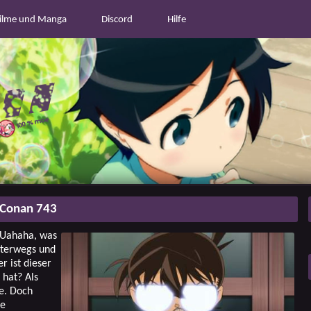
ilme und Manga
Discord
Hilfe
 Conan 743
. Uahaha, was
unterwegs und
r ist dieser
 hat? Als
ge. Doch
ie