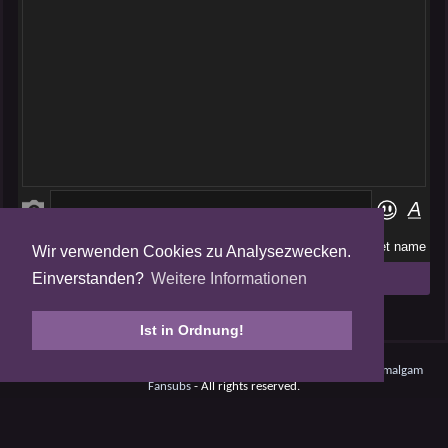
Wir verwenden Cookies zu Analysezwecken.
Folge uns auf
Einverstanden?
Weitere Informationen
Tweets by AmalgamFansubs
Ist in Ordnung!
Amalgam V5.0.210708 - Dynamite -
Datenschutz
- © 2008 - 2026
Amalgam
Fansubs
- All rights reserved.