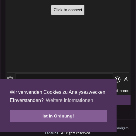
Wir verwenden Cookies zu Analysezwecken.
Folge uns auf
Einverstanden?
Weitere Informationen
Tweets by AmalgamFansubs
Ist in Ordnung!
Amalgam V5.0.210708 - Dynamite -
Datenschutz
- © 2008 - 2026
Amalgam
Fansubs
- All rights reserved.