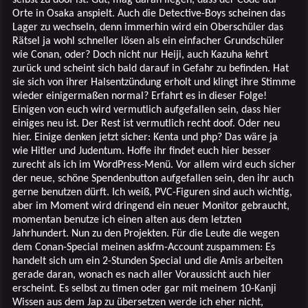
Orte in Osaka anspielt. Auch die Detective-Boys scheinen das
Lager zu wechseln, denn immerhin wird ein Oberschüler das
Rätsel ja wohl schneller lösen als ein einfacher Grundschüler
wie Conan, oder? Doch nicht nur Heiji, auch Kazuha kehrt
zurück und scheint sich bald darauf in Gefahr zu befinden. Hat
sie sich von ihrer Halsentzündung erholt und klingt ihre Stimme
wieder einigermaßen normal? Erfahrt es in dieser Folge!
Einigen von euch wird vermutlich aufgefallen sein, dass hier
einiges neu ist. Der Rest ist vermutlich recht doof. Oder neu
hier. Einige denken jetzt sicher: Kenta und php? Das wäre ja
wie Hitler und Judentum. Hoffe ihr findet euch hier besser
zurecht als ich im WordPress-Menü. Vor allem wird euch sicher
der neue, schöne Spendenbutton aufgefallen sein, den ihr auch
gerne benutzen dürft. Ich weiß, PVC-Figuren sind auch wichtig,
aber im Moment wird dringend ein neuer Monitor gebraucht,
momentan benutze ich einen alten aus dem letzten
Jahrhundert. Nun zu den Projekten. Für die Leute die wegen
dem Conan-Special meinen askfm-Account zuspammen: Es
handelt sich um ein 2-Stunden Special und die Amis arbeiten
gerade daran, wonach es nach aller Voraussicht auch hier
erscheint. Es selbst zu timen oder gar mit meinem 10-Kanji
Wissen aus dem Jap zu übersetzen werde ich eher nicht,