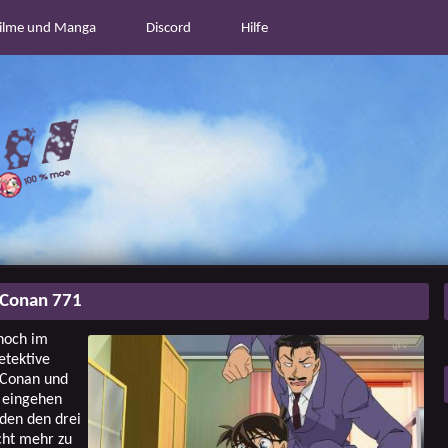
ilme und Manga
Discord
Hilfe
 Conan 771
noch im
etektive
 Conan und
o eingehen
den den drei
cht mehr zu