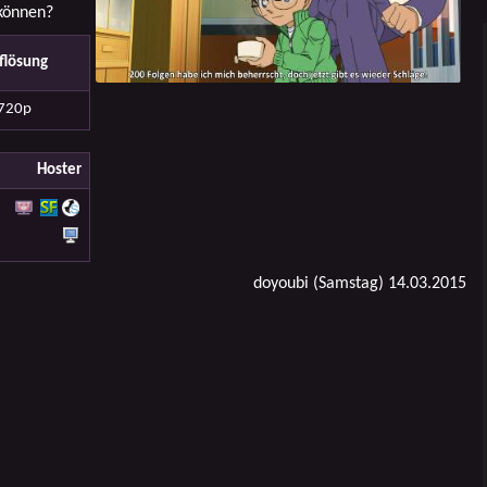
können?
flösung
720p
Hoster
doyoubi (Samstag) 14.03.2015