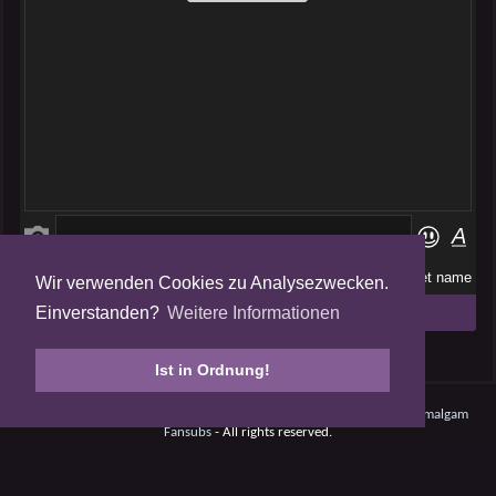
Wir verwenden Cookies zu Analysezwecken.
Folge uns auf
Einverstanden?
Weitere Informationen
Tweets by AmalgamFansubs
Ist in Ordnung!
Amalgam V5.0.210708 - Dynamite -
Datenschutz
- © 2008 - 2026
Amalgam
Fansubs
- All rights reserved.