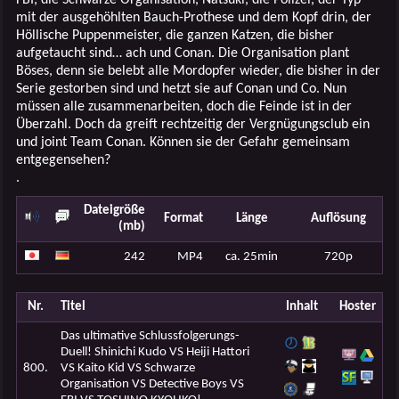
mit der ausgehöhlten Bauch-Prothese und dem Kopf drin, der
Höllische Puppenmeister, die ganzen Katzen, die bisher
aufgetaucht sind… ach und Conan. Die Organisation plant
Böses, denn sie belebt alle Mordopfer wieder, die bisher in der
Serie gestorben sind und hetzt sie auf Conan und Co. Nun
müssen alle zusammenarbeiten, doch die Feinde ist in der
Überzahl. Doch da greift rechtzeitig der Vergnügungsclub ein
und joint Team Conan. Können sie der Gefahr gemeinsam
entgegensehen?
.
Dateigröße
Format
Länge
Auflösung
(mb)
242
MP4
ca. 25min
720p
Nr.
Titel
Inhalt
Hoster
Das ultimative Schlussfolgerungs-
Duell! Shinichi Kudo VS Heiji Hattori
800.
VS Kaito Kid VS Schwarze
Organisation VS Detective Boys VS