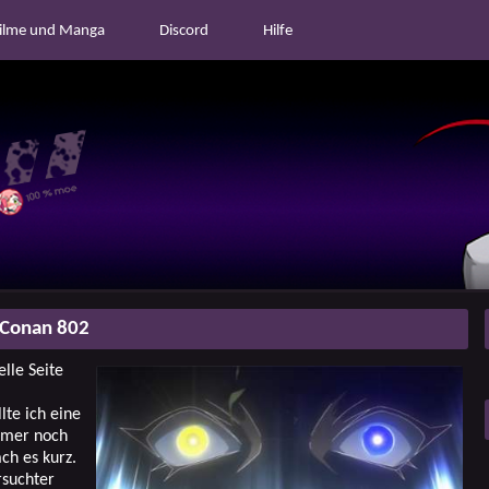
ilme und Manga
Discord
Hilfe
 Conan 802
lle Seite
lte ich eine
mmer noch
ch es kurz.
rsuchter