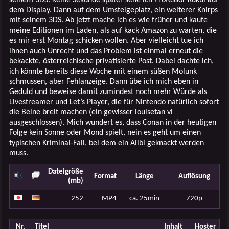
dem Display. Dann auf dem Umsteigeplatz, ein weiterer Knirps
mit seinem 3DS. Ab jetzt mache ich es wie früher und kaufe
meine Editionen im Laden, als auf kack Amazon zu warten, die
es mir erst Montag schicken wollen. Aber vielleicht tue ich
ihnen auch Unrecht und das Problem ist einmal erneut die
bekackte, österreichische privatisierte Post. Dabei dachte ich,
ich könnte bereits diese Woche mit einem süßen Molunk
schmussen, aber Fehlanzeige. Dann übe ich mich eben in
Geduld und beweise damit zumindest noch mehr Würde als
Livestreamer und Let’s Player, die für Nintendo natürlich sofort
die Beine breit machen (ein gewisser louisetan vl
ausgeschlossen). Mich wundert es, dass Conan in der heutigen
Folge kein Sonne oder Mond spielt, nein es geht um einen
typischen Kriminal-Fall, bei dem ein Alibi geknackt werden
muss.
Dateigröße
Format
Länge
Auflösung
(mb)
252
MP4
ca. 25min
720p
Nr.
Titel
Inhalt
Hoster