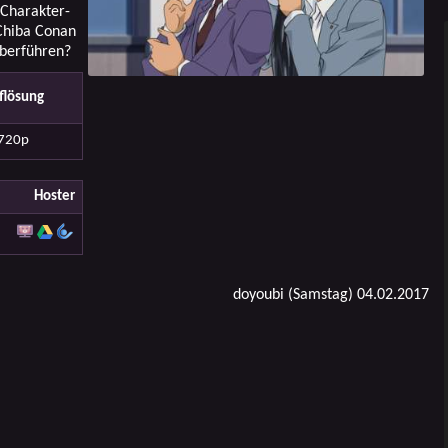
Charakter-
 Chiba Conan
überführen?
flösung
720p
Hoster
doyoubi (Samstag) 04.02.2017