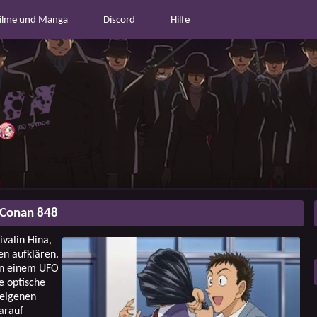
ilme und Manga
Discord
Hilfe
 Conan 848
valin Hina,
en aufklären.
on einem UFO
e optische
 eigenen
arauf