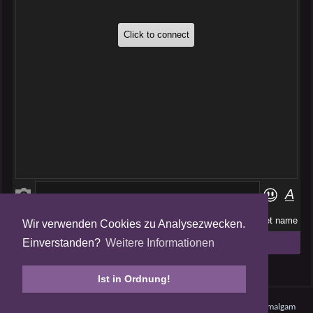
Wir verwenden Cookies zu Analysezwecken.
Folge uns auf
Einverstanden?
Weitere Informationen
Tweets by AmalgamFansubs
Ist in Ordnung!
Amalgam V5.0.210708 - Dynamite -
Datenschutz
- © 2008 - 2026
Amalgam