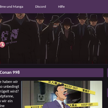
ilme und Manga
Discord
Hilfe
 Conan 998
e haben wir
so unbedingt
rügelt wird?
atpfanne,
 wir ein
ine