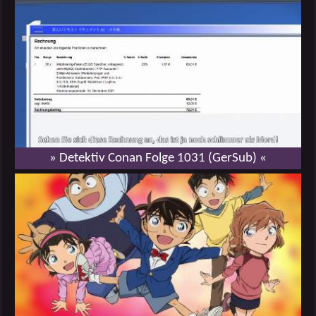
» Detektiv Conan Folge 1031 (GerSub) «