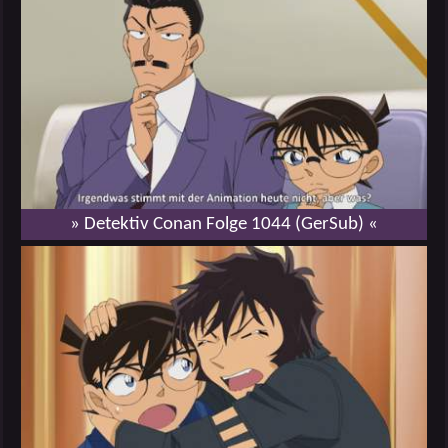
» Detektiv Conan Folge 1044 (GerSub) «