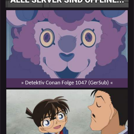
» Detektiv Conan Folge 1047 (GerSub) «