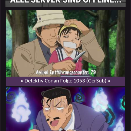
» Detektiv Conan Folge 1053 (GerSub) «