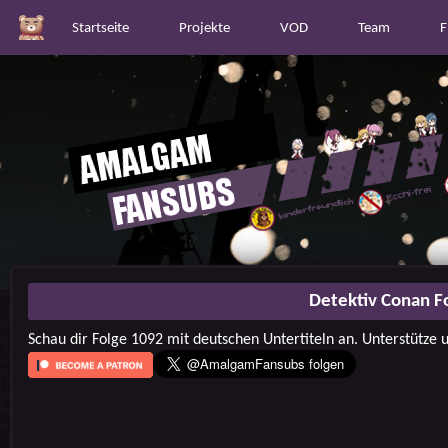
Startseite
Projekte
VOD
Team
F
Detektiv Conan F
Schau dir Folge 1092 mit deutschen Untertiteln an. Unterstütze u