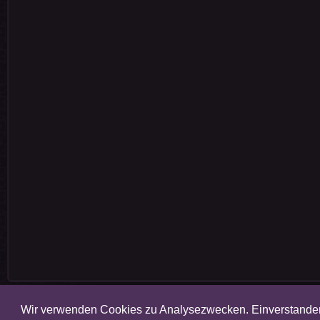
Wir verwenden Cookies zu Analysezwecken. Einverstand
Amalgam 