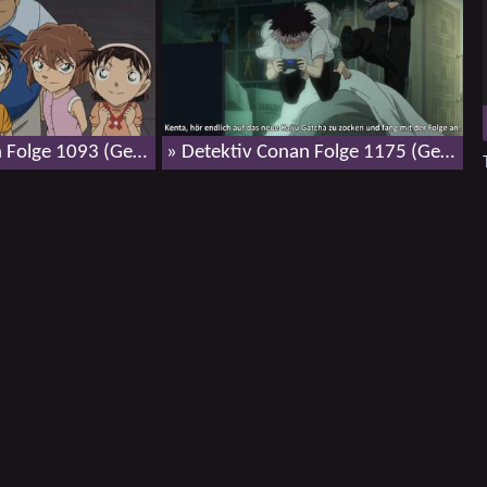
» Detektiv Conan Folge 1093 (GerSub) «
» Detektiv Conan Folge 1175 (GerSub) «