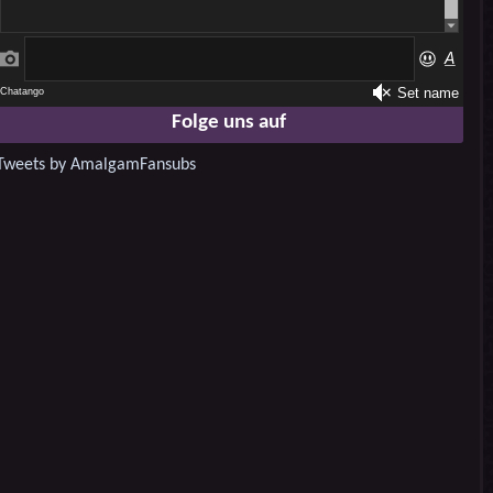
Folge uns auf
Tweets by AmalgamFansubs