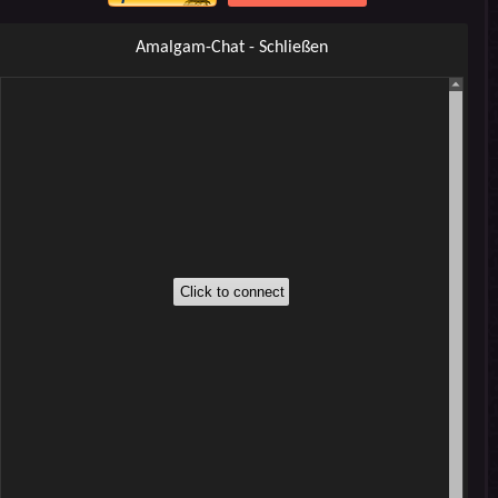
Amalgam-Chat - Schließen