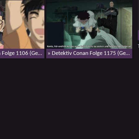
» Detektiv Conan Folge 1106 (GerSub) «
» Detektiv Conan Folge 1175 (GerSub) «