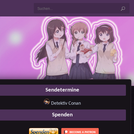
Sendetermine
Detektiv Conan
Spenden